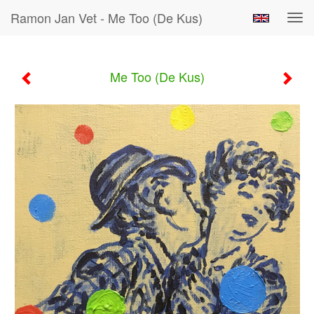
Ramon Jan Vet - Me Too (De Kus)
Tog
navi
Me Too (De Kus)