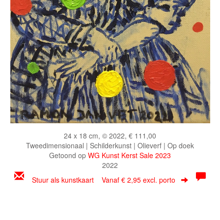
24 x 18 cm, © 2022, € 111,00
Tweedimensionaal | Schilderkunst | Olieverf | Op doek
Getoond op
WG Kunst Kerst Sale 2023
2022
Stuur als kunstkaart
Vanaf € 2,95 excl. porto