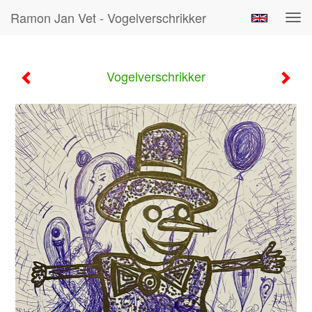
Ramon Jan Vet - Vogelverschrikker
Tog
navi
Vogelverschrikker