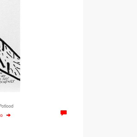
 Potlood
to