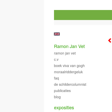
Ramon Jan Vet
ramon jan vet
c.v
boek viva van gogh
moraalriddergeluk
faq
de schildercolumnist
publicaties
blog
exposities