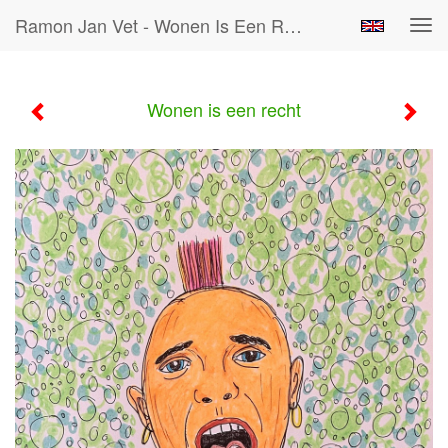
Ramon Jan Vet - Wonen Is Een Recht
Tog
navi
Wonen is een recht