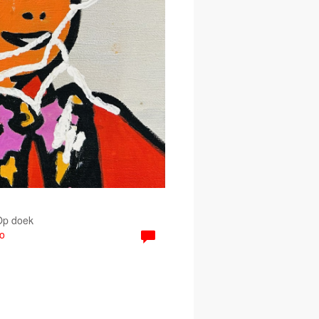
 Op doek
o