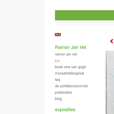
Ramon Jan Vet
ramon jan vet
c.v
boek viva van gogh
moraalriddergeluk
faq
de schildercolumnist
publicaties
blog
exposities