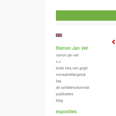
Ramon Jan Vet
ramon jan vet
c.v
boek viva van gogh
moraalriddergeluk
faq
de schildercolumnist
publicaties
blog
exposities