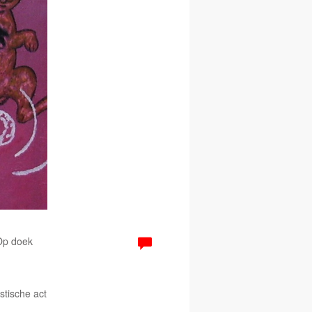
 Op doek
tische act